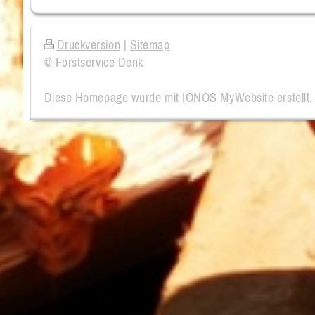
Druckversion
|
Sitemap
© Forstservice Denk
Diese Homepage wurde mit
IONOS MyWebsite
erstellt.