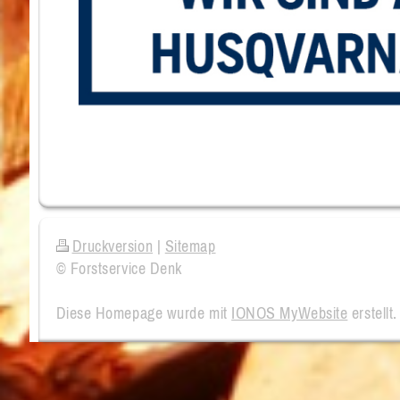
Druckversion
|
Sitemap
© Forstservice Denk
Diese Homepage wurde mit
IONOS MyWebsite
erstellt.