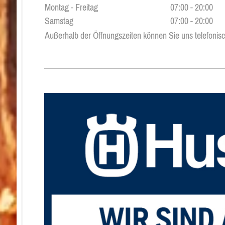
Montag - Freitag
07:00
-
20:00
Samstag
07:00
-
20:00
Außerhalb der Öffnungszeiten können Sie uns telefonisc